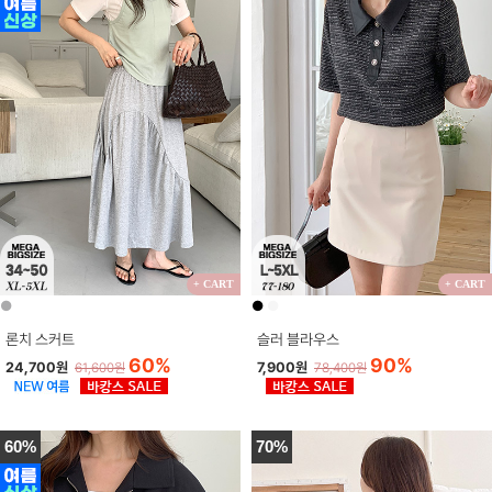
+ CART
+ CART
●
●
●
론치 스커트
슬러 블라우스
60%
90%
24,700원
7,900원
61,600원
78,400원
60%
70%