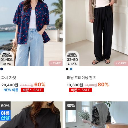
+ CART
+ CART
●
●
●
파시 자켓
퍼닝 트레이닝 팬츠
60%
80%
29,400원
10,300원
73,400원
51,100원
60%
80%