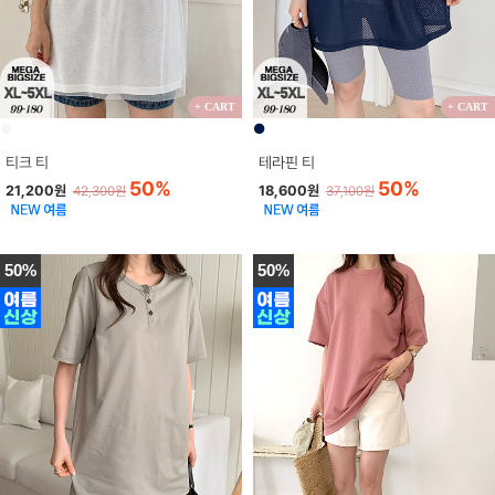
+ CART
+ CART
●
●
티크 티
테라핀 티
50%
50%
21,200원
18,600원
42,300원
37,100원
50%
50%