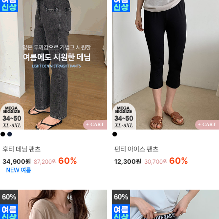
+ CART
+ CART
●
●
●
후티 데님 팬츠
펀티 아이스 팬츠
60%
60%
34,900원
12,300원
87,200원
30,700원
60%
60%