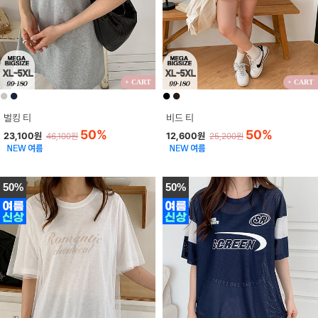
+ CART
+ CART
●
●
●
●
벌킹 티
비드 티
50%
50%
23,100원
12,600원
46,100원
25,200원
50%
50%