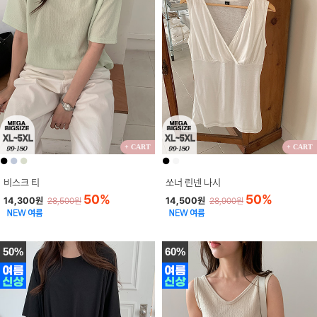
+ CART
+ CART
●
●
●
●
●
비스크 티
쏘너 린넨 나시
50%
50%
14,300원
14,500원
28,500원
28,900원
50%
60%