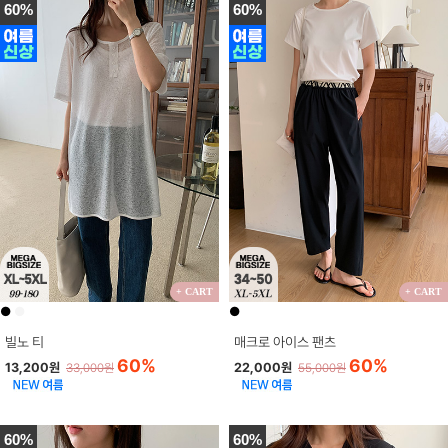
60%
60%
+ CART
+ CART
●
●
●
빌노 티
매크로 아이스 팬츠
60%
60%
13,200원
22,000원
33,000원
55,000원
60%
60%