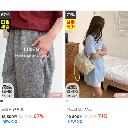
67%
71%
+ CART
+ CART
●
●
토팁 린넨 팬츠
러스크 블라우스
67%
71%
18,500원
19,800원
56,000원
68,100원