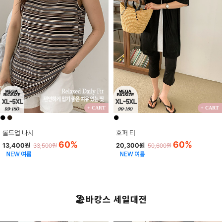
+ CART
+ CART
●
●
●
롤드업 나시
호퍼 티
60%
60%
13,400원
20,300원
33,500원
50,600원
🏖️바캉스 세일대전