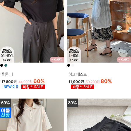
+ CART
+ CART
●
●
●
●
올론 티
허그 베스트
60%
80%
17,600원
11,900원
44,000원
59,200원
60%
80%