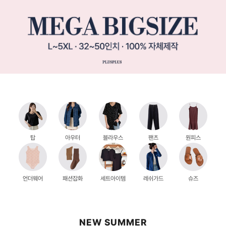
탑
아우터
블라우스
팬츠
원피스
언더웨어
패션잡화
세트아이템
레쉬가드
슈즈
NEW SUMMER