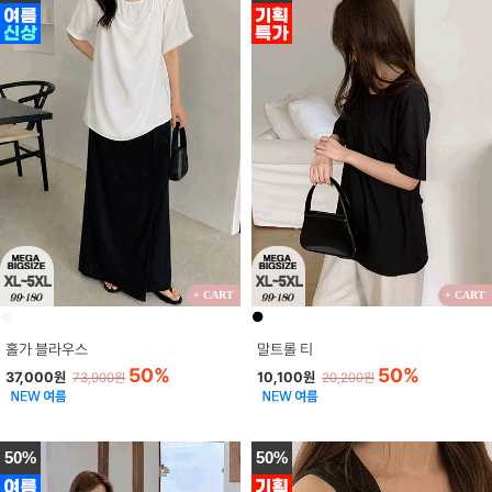
+ CART
+ CART
●
●
홀가 블라우스
말트롤 티
50%
50%
37,000원
10,100원
73,900원
20,200원
50%
50%