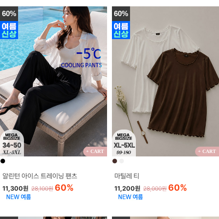
60%
60%
+ CART
+ CART
●
●
●
알린턴 아이스 트레이닝 팬츠
마틸레 티
60%
60%
11,300원
11,200원
28,100원
28,000원