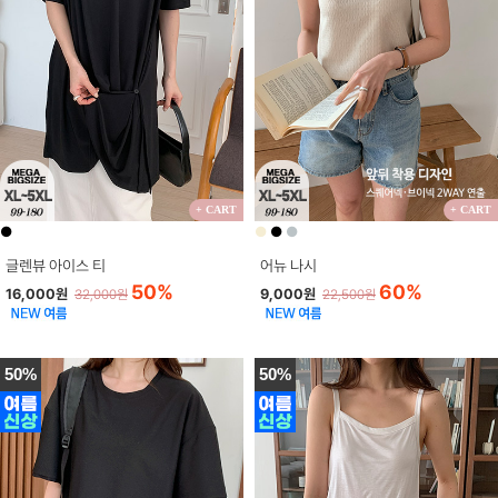
+ CART
+ CART
●
●
●
●
글렌뷰 아이스 티
어뉴 나시
50%
60%
16,000원
9,000원
32,000원
22,500원
50%
50%