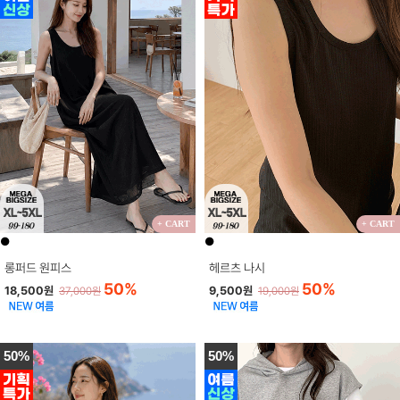
+ CART
+ CART
●
●
롱퍼드 원피스
헤르츠 나시
50%
50%
18,500원
9,500원
37,000원
19,000원
50%
50%