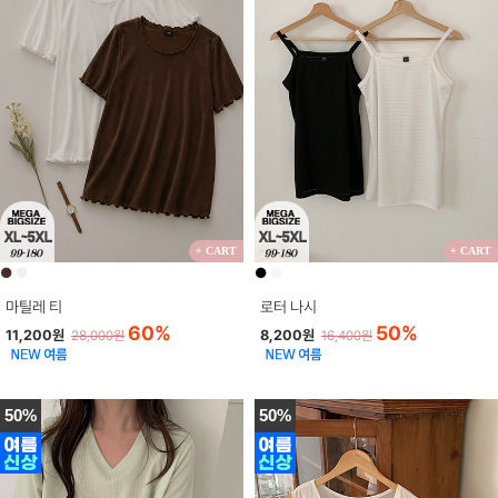
+ CART
+ CART
●
●
●
●
마틸레 티
로터 나시
60%
50%
11,200원
8,200원
28,000원
16,400원
50%
50%