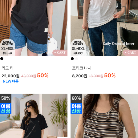
+ CART
+ CART
●
●
●
리도 티
포티코 나시
50%
50%
22,000원
8,200원
43,900원
16,300원
50%
60%