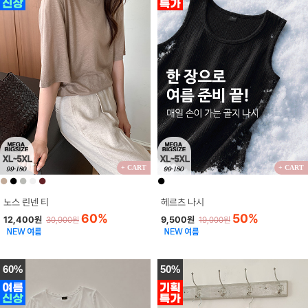
+ CART
+ CART
●
●
●
●
●
●
노스 린넨 티
헤르츠 나시
60%
50%
12,400원
9,500원
30,900원
19,000원
60%
50%