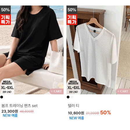
50%
50%
+ CART
+ CART
●
●
●
봄프 트레이닝 팬츠 set
텔러 티
23,300원
46,600원
50%
10,600원
21,200원