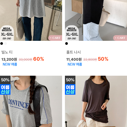
+ CART
+ CART
●
●
●
빌노 티
홀트 나시
60%
50%
13,200원
11,400원
33,000원
22,800원
50%
50%