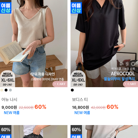
+ CART
+ CART
●
●
●
●
어뉴 나시
보디스 티
60%
60%
9,000원
16,800원
22,500원
42,000원
60%
60%