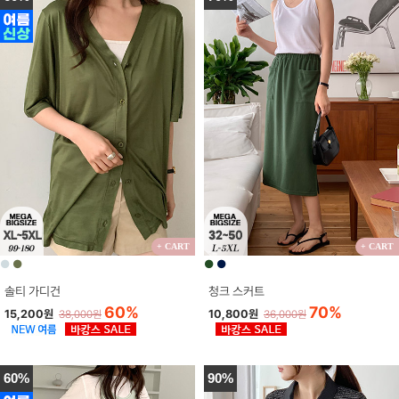
+ CART
+ CART
●
●
●
●
솔티 가디건
청크 스커트
60%
70%
15,200원
10,800원
38,000원
36,000원
60%
90%