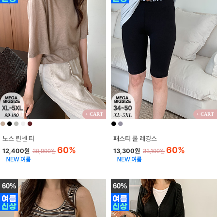
+ CART
+ CART
●
●
●
●
●
●
●
노스 린넨 티
패스티 쿨 레깅스
60%
60%
12,400원
13,300원
30,900원
33,100원
60%
60%