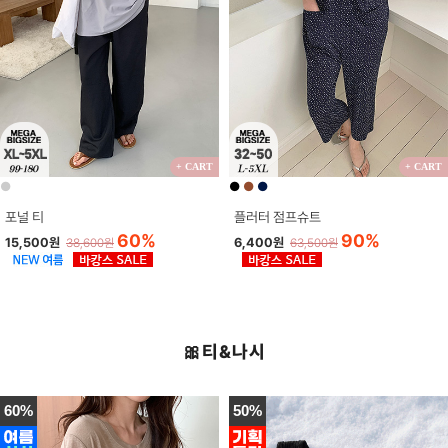
+ CART
+ CART
●
●
●
●
포널 티
플러터 점프슈트
60%
90%
15,500원
6,400원
38,600원
63,500원
🎀티&나시
60%
50%