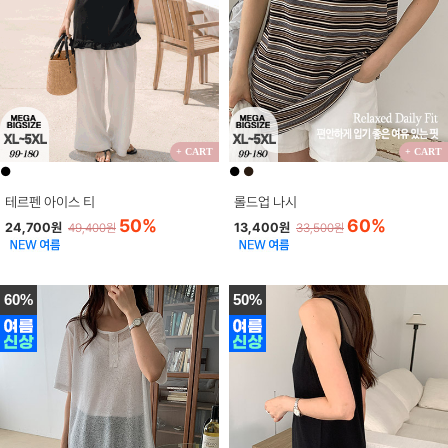
+ CART
+ CART
●
●
●
테르펜 아이스 티
롤드업 나시
50%
60%
24,700원
13,400원
49,400원
33,500원
60%
50%