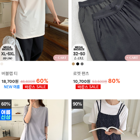
+ CART
+ CART
●
●
●
●
버블랩 티
로젯 팬츠
60%
80%
18,700원
10,700원
46,600원
53,500원
60%
90%