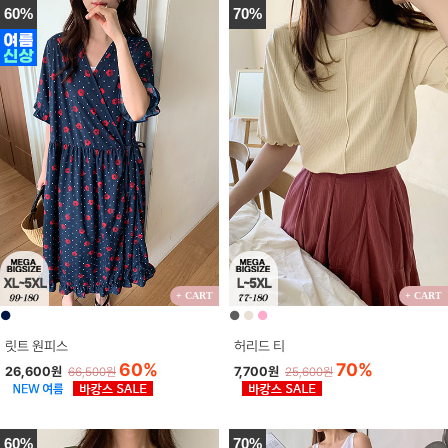
60%
70%
+ CART
+ CART
●
●
●
●
릿트 원피스
허리드 티
60%
70%
26,600원
7,700원
66,500원
25,600원
60%
70%