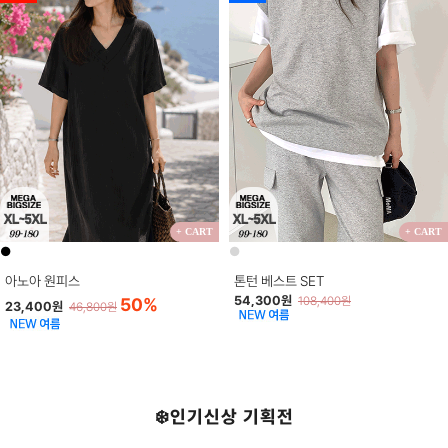
+ CART
+ CART
●
●
아노아 원피스
톤턴 베스트 SET
54,300원
50%
108,400원
23,400원
46,800원
❄️인기신상 기획전