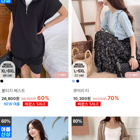
+ CART
+ CART
●
●
●
볼티지 베스트
큐어리 티
60%
70%
26,800원
10,300원
66,800원
34,100원
60%
80%