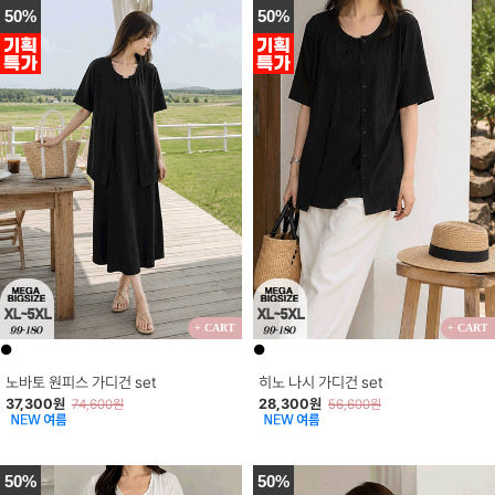
50%
50%
+ CART
+ CART
●
●
노바토 원피스 가디건 set
히노 나시 가디건 set
37,300원
28,300원
74,600원
56,600원
50%
50%