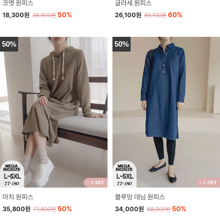
코멧 원피스
글라세 원피스
50%
60%
18,300원
26,100원
36,600원
65,100원
50%
50%
+ CART
+ CART
마치 원피스
블루밍 데님 원피스
50%
50%
35,800원
34,000원
71,600원
68,000원