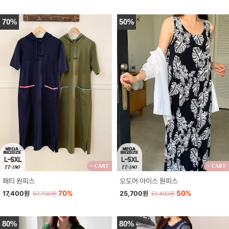
70%
50%
+ CART
+ CART
패티 원피스
오도어 아이스 원피스
70%
50%
17,400원
25,700원
57,700원
51,400원
80%
80%