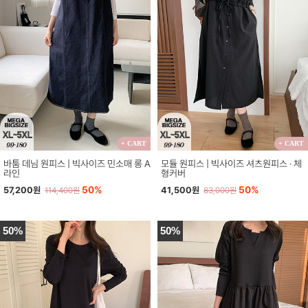
+ CART
+ CART
바툼 데님 원피스 | 빅사이즈 민소매 롱 A
모듈 원피스 | 빅사이즈 셔츠원피스 · 체
라인
형커버
50%
50%
57,200원
41,500원
114,400원
83,000원
50%
50%