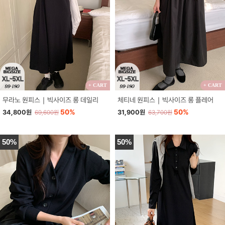
+ CART
+ CART
무라노 원피스｜빅사이즈 롱 데일리
체티네 원피스｜빅사이즈 롱 플레어
50%
50%
34,800원
31,900원
69,600원
63,700원
50%
50%