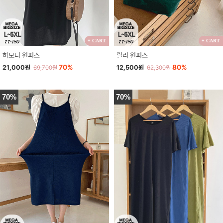
+ CART
+ CART
하모니 원피스
릴리 원피스
70%
80%
21,000원
12,500원
69,700원
62,300원
70%
70%