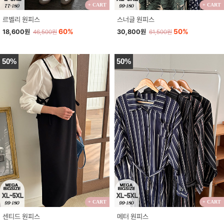
+ CART
+ CART
르벨리 원피스
스너글 원피스
60%
50%
18,600원
30,800원
46,500원
61,500원
50%
50%
+ CART
+ CART
센티드 원피스
메터 원피스