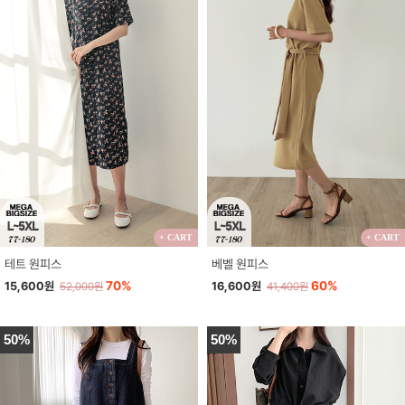
+ CART
+ CART
테트 원피스
베벨 원피스
70%
60%
15,600원
16,600원
52,000원
41,400원
50%
50%