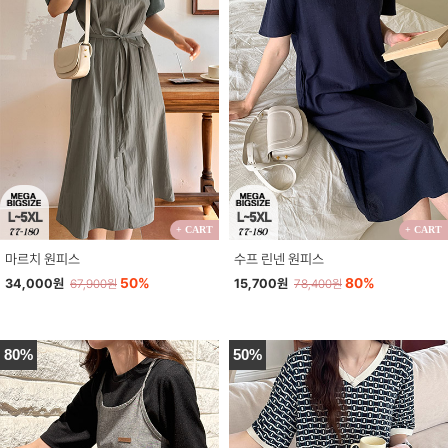
+ CART
+ CART
마르치 원피스
수프 린넨 원피스
50%
80%
34,000원
15,700원
67,900원
78,400원
80%
50%