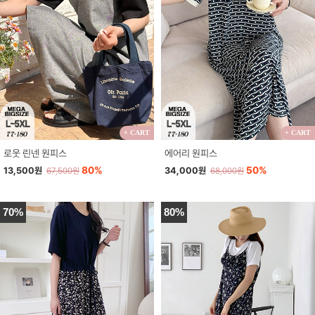
+ CART
+ CART
로웃 린넨 원피스
에어리 원피스
80%
50%
13,500원
34,000원
67,500원
68,000원
70%
80%