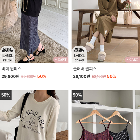
+ CART
+ CART
비미 원피스
클래버 원피스
50%
50%
29,800원
26,100원
59,600원
52,100원
50%
90%