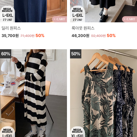
+ CART
+ CART
딜리 원피스
룩아웃 원피스
50%
50%
35,700원
46,200원
71,400원
92,400원
60%
50%