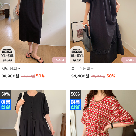
+ CART
+ CART
시밍 원피스
톰프슨 원피스
50%
50%
38,900원
34,400원
77,800원
68,700원
50%
50%