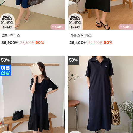
+ CART
+ CART
벌팅 원피스
리돕스 원피스
50%
50%
36,900원
26,400원
73,800원
52,700원
50%
50%