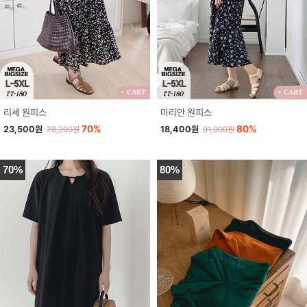
+ CART
+ CART
리세 원피스
마리안 원피스
70%
80%
23,500원
18,400원
78,200원
91,900원
70%
80%