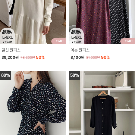
+ CART
+ CART
덜싯 원피스
이븐 원피스
50%
90%
39,200원
8,100원
78,300원
81,000원
80%
50%