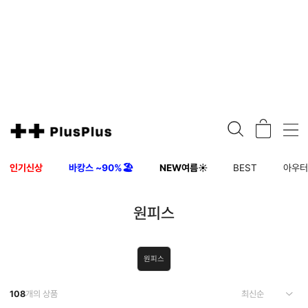
인기신상
바캉스 ~90%🏖️
NEW여름☀️
BEST
아우
원피스
원피스
108
개의 상품