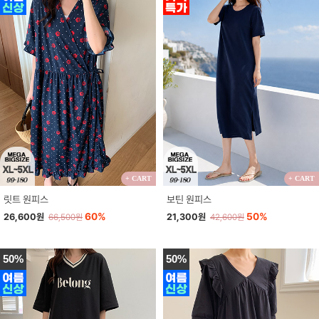
+ CART
+ CART
릿트 원피스
보틴 원피스
60%
50%
26,600원
21,300원
66,500원
42,600원
50%
50%