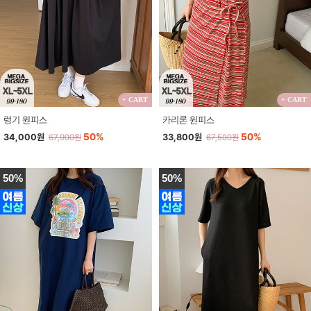
+ CART
+ CART
렁기 원피스
카리론 원피스
50%
50%
34,000원
33,800원
67,900원
67,500원
50%
50%