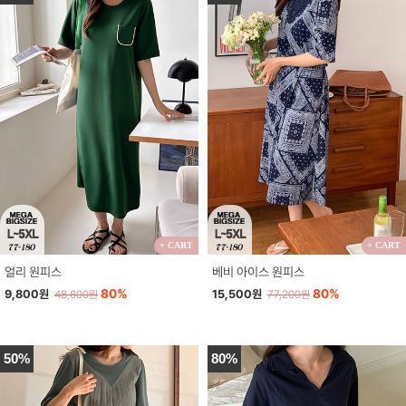
+ CART
+ CART
얼리 원피스
베비 아이스 원피스
80%
80%
9,800원
15,500원
48,600원
77,200원
50%
80%