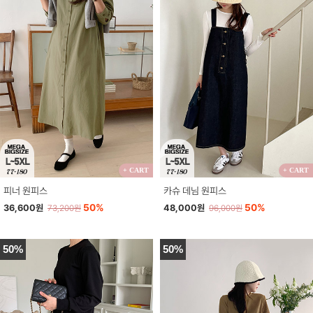
+ CART
+ CART
피너 원피스
카슈 데님 원피스
50%
50%
36,600원
48,000원
73,200원
96,000원
50%
50%