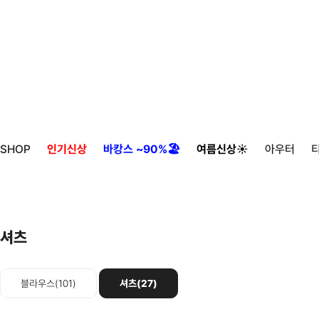
SHOP
인기신상
바캉스 ~90%🏖️
여름신상☀️
아우터
셔츠
블라우스(101)
셔츠(27)