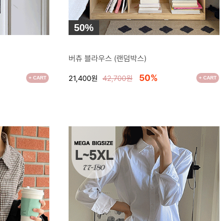
50%
●
버츄 블라우스 (랜덤박스)
50%
21,400원
42,700원
+ CART
+ CART