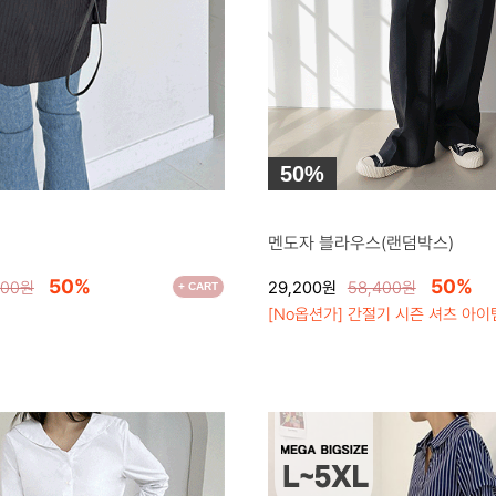
50%
●
멘도자 블라우스(랜덤박스)
50%
50%
800원
29,200원
58,400원
+ CART
[No옵션가] 간절기 시즌 셔츠 아