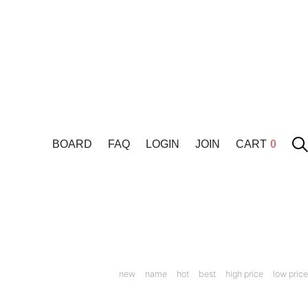
BOARD
FAQ
LOGIN
JOIN
CART
0
new
name
hot
best
high price
low price