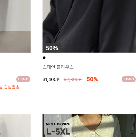
50%
●
스테인 블라우스
50%
31,400원
62,800원
+ CART
+ CART
이템 랜덤발송