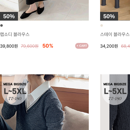
50%
50%
●
●
랩소디 블라우스
스테이 블라우스
50%
39,800원
79,600원
34,200원
68,
+ CART