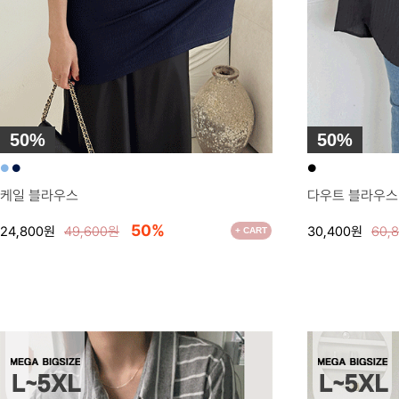
50%
50%
●
●
●
케일 블라우스
다우트 블라우스
50%
24,800원
49,600원
30,400원
60,
+ CART