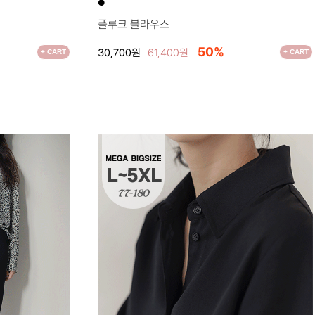
●
플루크 블라우스
50%
30,700원
61,400원
+ CART
+ CART