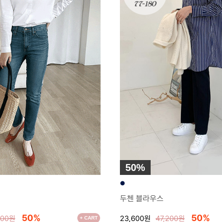
50%
●
두첸 블라우스
50%
50%
000원
23,600원
47,200원
+ CART