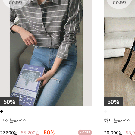
50%
50%
●
●
오소 블라우스
하프 블라우스
50%
27,600원
55,200원
29,000원
58,
+ CART