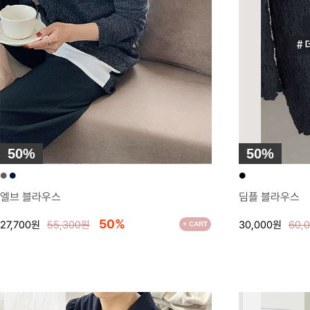
50%
50%
●
●
●
엘브 블라우스
딤플 블라우스
50%
27,700원
55,300원
30,000원
60,
+ CART