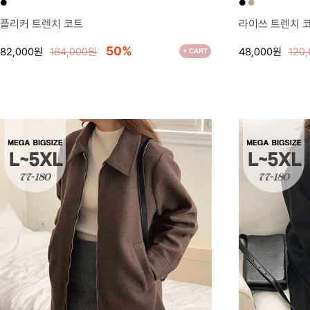
●
●
●
플리커 트렌치 코트
라이쓰 트렌치 
50%
82,000원
164,000원
48,000원
120
+ CART