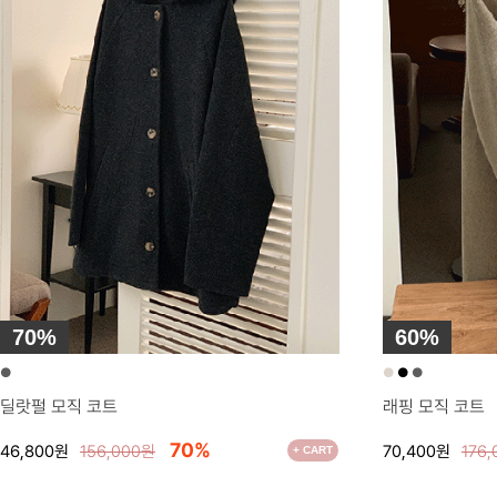
70%
60%
●
●
●
●
딜랏펄 모직 코트
래핑 모직 코트
70%
46,800원
156,000원
70,400원
176
+ CART