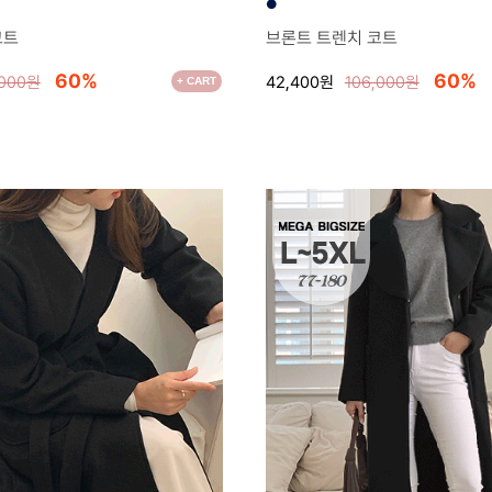
●
코트
브론트 트렌치 코트
60%
60%
,000원
42,400원
106,000원
+ CART