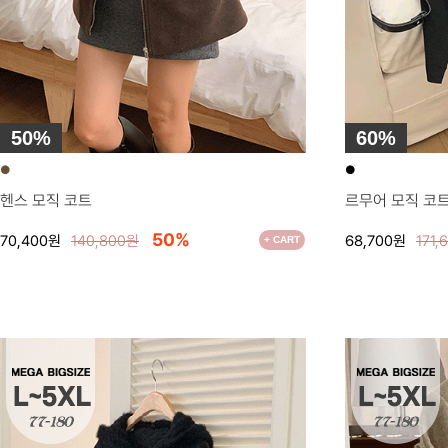
50%
60%
●
●
헨스 모직 코트
르무어 모직 코
50%
70,400원
140,800원
68,700원
171,
+ CART