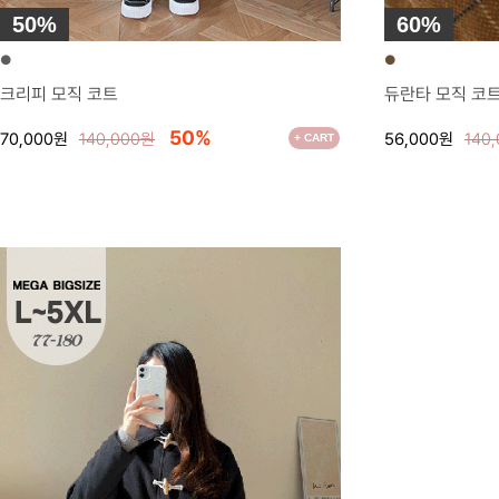
50%
60%
●
●
크리피 모직 코트
듀란타 모직 코
50%
70,000원
140,000원
56,000원
140
+ CART