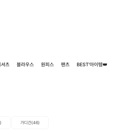
티셔츠
블라우스
원피스
팬츠
BEST'아이템👑
)
가디건(46)