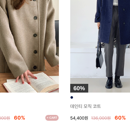
60%
●
데인티 모직 코트
60%
60%
54,400원
136,000원
,000원
+ CART