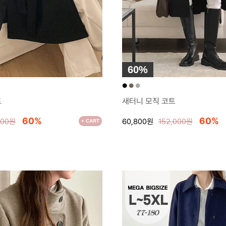
60%
●
●
●
트
새터니 모직 코트
60%
60%
600원
60,800원
152,000원
+ CART