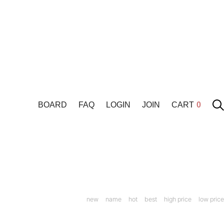
BOARD
FAQ
LOGIN
JOIN
CART
0
new
name
hot
best
high price
low price