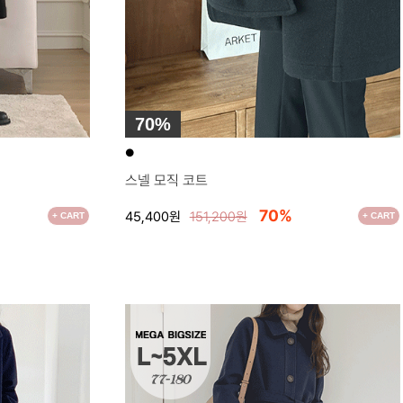
70%
●
스넬 모직 코트
70%
45,400원
151,200원
+ CART
+ CART