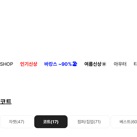
SHOP
인기신상
바캉스 ~90%🏖️
여름신상☀️
아우터
코트
자켓(47)
코트(17)
점퍼/집업(71)
베스트(60