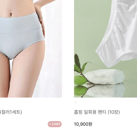
●
4컬러1세트)
홉핑 일회용 팬티 (10장)
10,900원
+ CART