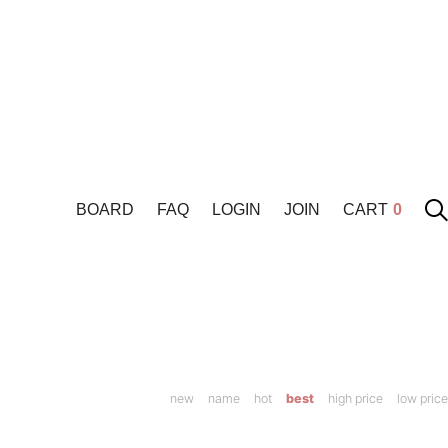
BOARD
FAQ
LOGIN
JOIN
CART
0
new
name
hot
best
high price
low price