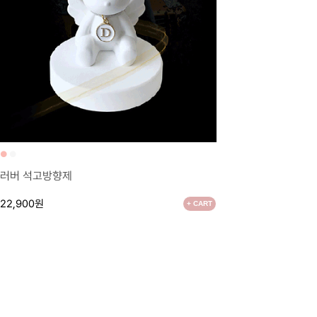
●
●
러버 석고방향제
22,900원
+ CART