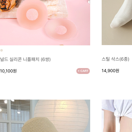
●
●
스틸 삭스(6종)
널드 실리콘 니플패치 (6쌍)
14,900원
10,100원
+ CART