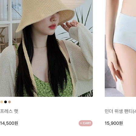
●
●
●
●
프레스 햇
민더 위생 팬티(
14,500원
15,900원
+ CART