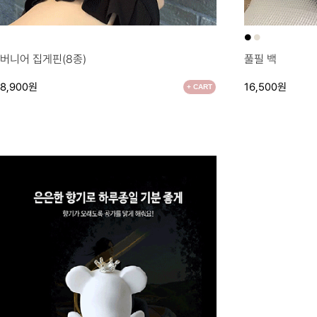
●
●
●
버니어 집게핀(8종)
풀필 백
8,900원
16,500원
+ CART