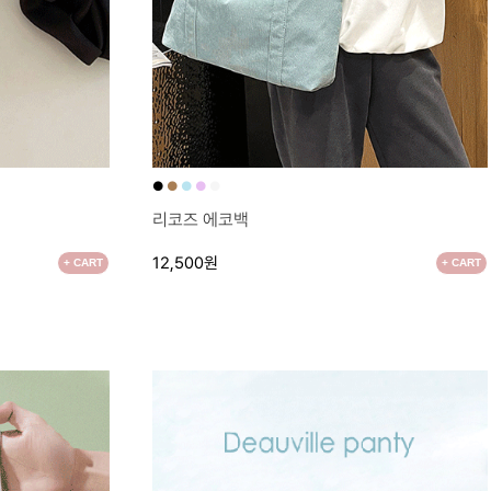
●
●
●
●
●
리코즈 에코백
12,500원
+ CART
+ CART