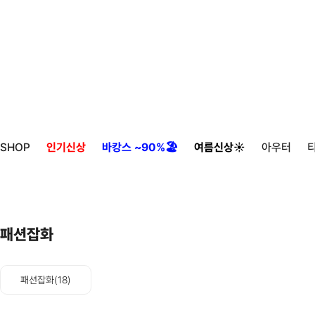
SHOP
인기신상
바캉스 ~90%🏖️
여름신상☀️
아우터
패션잡화
패션잡화(18)